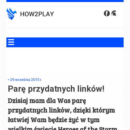
Skip
to
content
•
29 września 2015
r.
Parę przydatnych linków!
Dzisiaj mam dla Was parę
przydatnych linków, dzięki którym
łatwiej Wam będzie żyć w tym
wielkim świecie Heroes of the Storm.