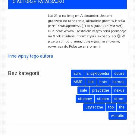
O AUTORZE: FATALSAJKO
Lat 21, a na imię mi Aleksander. Jestem
graczem od urodzenia, aktualnie gram w HotSa
(BN: FatalSajko#2569), LoLa (nick: Sir Rektelot),
HSa oraz WoWa. Dostałem w tym roku promocje
na 3 rok studiów informatyki i jakoś to leci 😉 W
przerwach od grania, lubię wyjść na siłownie,
rower czy do Pubu ze znajomymi.
Inne wpisy tego autora
Bez kategorii
Euro
Encyklopedia
dobre
MMR
linki
hots
heroes
sale
przydatne
nexus
streamy
stream
storm
użyteczne
top
the
winratio