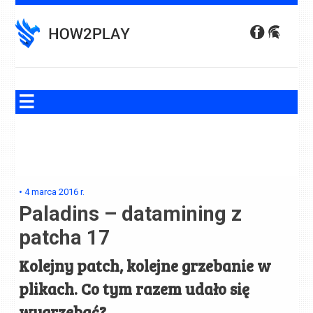
Skip
to
content
•
4 marca 2016
r.
Paladins – datamining z
patcha 17
Kolejny patch, kolejne grzebanie w
plikach. Co tym razem udało się
wygrzebać?