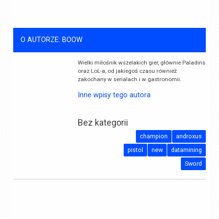
O AUTORZE: BOOW
Wielki miłośnik wszelakich gier, głównie Paladins
oraz LoL-a, od jakiegoś czasu również
zakochany w serialach i w gastronomii.
Inne wpisy tego autora
Bez kategorii
champion
androxus
pistol
new
datamining
Sword