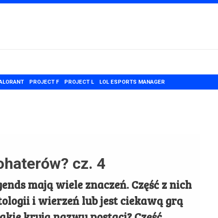
ALORANT
PROJECT F
PROJECT L
LOL ESPORTS MANAGER
ohaterów? cz. 4
ends mają wiele znaczeń. Część z nich
ologii i wierzeń lub jest ciekawą grą
jakie kryją nazwy postaci? Część