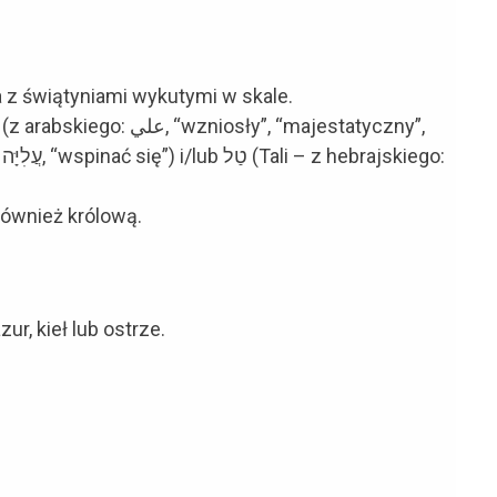
 z świątyniami wykutymi w skale.
niosły”, “majestatyczny”,
:
również królową.
r, kieł lub ostrze.