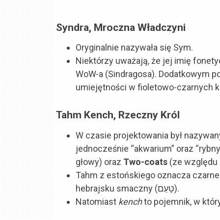
Syndra, Mroczna Władczyni
Oryginalnie nazywała się Sym.
Niektórzy uważają, że jej imię fone
WoW-a (Sindragosa). Dodatkowym pod
umiejętności w fioletowo-czarnych k
Tahm Kench, Rzeczny Król
W czasie projektowania był nazywan
jednocześnie “akwarium” oraz “rybny
głowy) oraz
Two-coats
(ze względu 
Tahm z estońskiego oznacza czarne 
hebrajsku smaczny (טָעַם).
Natomiast
kench
to pojemnik, w któr