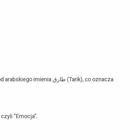
enia طارق (Tarik), co oznacza
czyli “Emocja”.