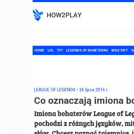
Skip
to
content
HOME
LOL
TFT
LEGENDS OF RUNETERRA
WILD RIFT
V
LEAGUE OF LEGENDS
•
26 lipca 2016
r.
Co oznaczają imiona b
Imiona bohaterów League of Leg
pochodzi z różnych języków, mit
słów. Chcesz poznać tajemnice, 