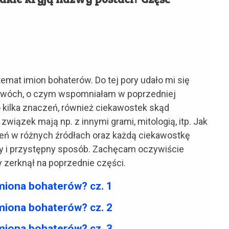
temat imion bohaterów. Do tej pory udało mi się
 dwóch, o czym wspomniałam w poprzedniej
o kilka znaczeń, również ciekawostek skąd
związek mają np. z innymi grami, mitologią, itp. Jak
eń w różnych źródłach oraz każdą ciekawostkę
ły i przystępny sposób. Zachęcam oczywiście
by zerknął na poprzednie części.
miona bohaterów? cz. 1
miona bohaterów? cz. 2
miona bohaterów? cz. 3