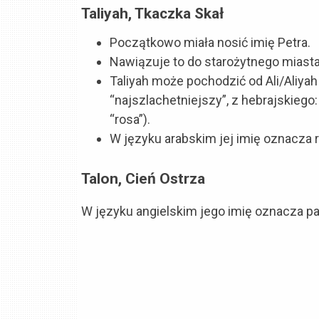
Taliyah, Tkaczka Skał
Początkowo miała nosić imię Petra.
Nawiązuje to do starożytnego miasta
Taliyah może pochodzić od Ali/Aliyah (z arabskiego: علي, “wz
“najszlachetniejszy”, z hebrajskiego: עֲלִיָּה, “wspinać się”) i/lub טַל (Tali – z hebrajskiego
“rosa”).
W języku arabskim jej imię oznacza 
Talon, Cień Ostrza
W języku angielskim jego imię oznacza pazu