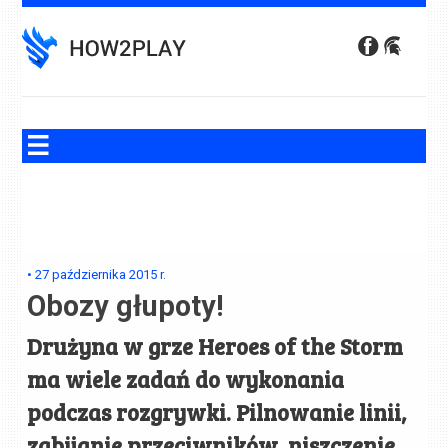
Skip
to
content
•
27 października 2015
r.
Obozy głupoty!
Drużyna w grze Heroes of the Storm
ma wiele zadań do wykonania
podczas rozgrywki. Pilnowanie linii,
zabijanie przeciwników, niszczenie