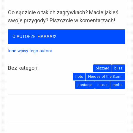
Co sądzicie o takich zagrywkach? Macie jakieś
swoje przygody? Piszczcie w komentarzach!
O AUTORZE: HAAAAX!
Inne wpisy tego autora
Bez kategorii
blizzard
blizz
hots
Heroes of the Storm
postacie
nexus
moba