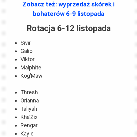
Zobacz też: wyprzedaż skórek i
bohaterów 6-9 listopada
Rotacja 6-12 listopada
Sivir
Galio
Viktor
Malphite
Kog’Maw
Thresh
Orianna
Taliyah
Kha’Zix
Rengar
Kayle