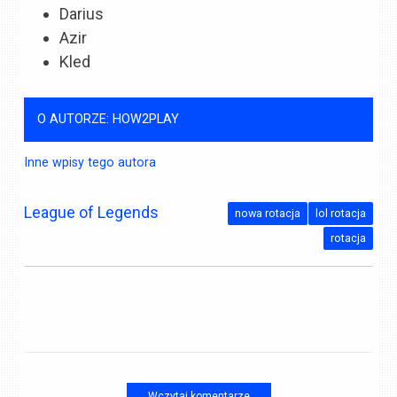
Darius
Azir
Kled
O AUTORZE: HOW2PLAY
Inne wpisy tego autora
League of Legends
nowa rotacja
lol rotacja
rotacja
Wczytaj komentarze