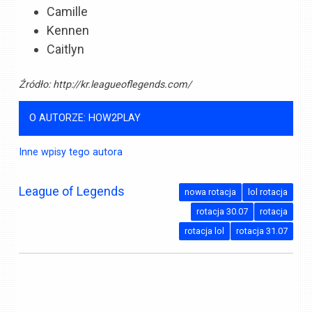
Camille
Kennen
Caitlyn
Źródło:
http://kr.leagueoflegends.com/
O AUTORZE: HOW2PLAY
Inne wpisy tego autora
League of Legends
nowa rotacja
lol rotacja
rotacja 30.07
rotacja
rotacja lol
rotacja 31.07