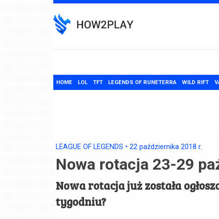
Skip
to
content
HOME
LOL
TFT
LEGENDS OF RUNETERRA
WILD RIFT
V
LEAGUE OF LEGENDS
•
22 października 2018
r.
Nowa rotacja 23-29 pa
Nowa rotacja już została ogło
tygodniu?