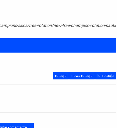
mpions-skins/free-rotation/new-free-champion-rotation-nautil
rotacja
nowa rotacja
lol rotacja
ytaj komentarze