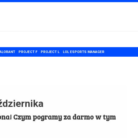
ALORANT
PROJECT F
PROJECT L
LOL ESPORTS MANAGER
ździernika
szona! Czym pogramy za darmo w tym