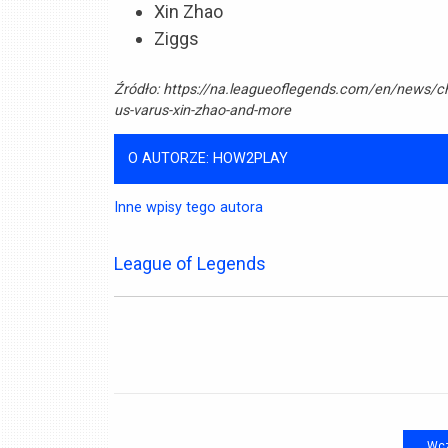
Xin Zhao
Ziggs
Źródło:
https://na.leagueoflegends.com/en/news/cha
us-varus-xin-zhao-and-more
O AUTORZE: HOW2PLAY
Inne wpisy tego autora
League of Legends
Wcz