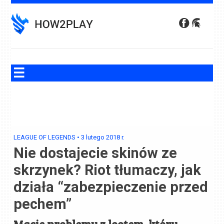
Skip
to
content
LEAGUE OF LEGENDS
•
3 lutego 2018
r.
Nie dostajecie skinów ze
skrzynek? Riot tłumaczy, jak
działa “zabezpieczenie przed
pechem”
Macie problemy z lootem, który