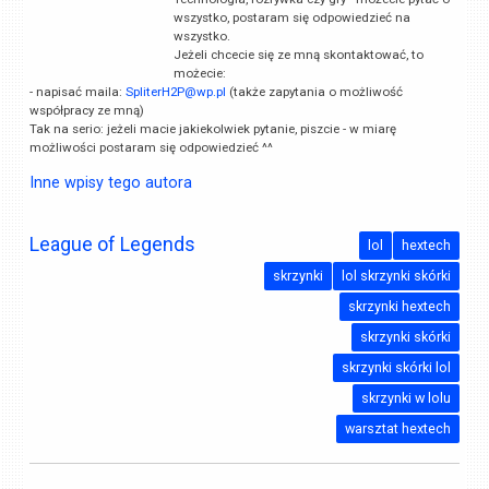
wszystko, postaram się odpowiedzieć na
wszystko.
Jeżeli chcecie się ze mną skontaktować, to
możecie:
- napisać maila:
SpliterH2P@wp.pl
(także zapytania o możliwość
współpracy ze mną)
Tak na serio: jeżeli macie jakiekolwiek pytanie, piszcie - w miarę
możliwości postaram się odpowiedzieć ^^
Inne wpisy tego autora
League of Legends
lol
hextech
skrzynki
lol skrzynki skórki
skrzynki hextech
skrzynki skórki
skrzynki skórki lol
skrzynki w lolu
warsztat hextech