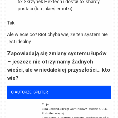
6x Skrzynek Hextech i dostał 6x shardy
postaci (lub jakieś emotki).
Tak.
Ale wiecie co? Riot chyba wie, że ten system nie
jest idealny.
Zapowiadają się zmiany systemu łupów
– jeszcze nie otrzymamy żadnych
wieści, ale w niedalekiej przyszłości… kto
wie?
O AUTORZE: SPLITER
To ja.
Liga Legend, Sprzęt Gamingowy, Recenzje, GLS,
Fortnite i więcej.
Technologia, rozrywka czy gry - możecie pytać o