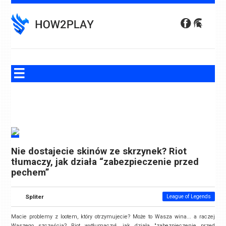
Skip
to
content
Nie dostajecie skinów ze skrzynek? Riot
tłumaczy, jak działa “zabezpieczenie przed
pechem”
Spliter
League of Legends
Macie problemy z lootem, który otrzymujecie? Może to Wasza wina... a raczej
Waszego szczęścia? Riot wytłumaczył, jak działa "zabezpieczenie przed