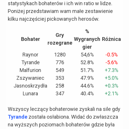
statystykach bohaterów i ich win ratio w lidze.
Poniżej przedstawiam wam małe zestawienie
kilku najczęściej pickowanych herosów.
%
Gry
Bohater
Wygranych
Różnica
rozegrane
gier
Raynor
1280
54,6%
-0.5%
Tyrande
776
52.8%
-5.6%
Malfurion
549
51.7%
+7.3%
Zszywaniec
353
47.9%
+5.0%
Jasnoskrzydła
258
44.6%
+0.3%
Lunara
347
40.4%
+2.1%
Wszyscy leczący bohaterowie zyskali na sile gdy
Tyrande
została osłabiona. Widać do zwłaszcza
na wyższych poziomach bohaterów gdzie była