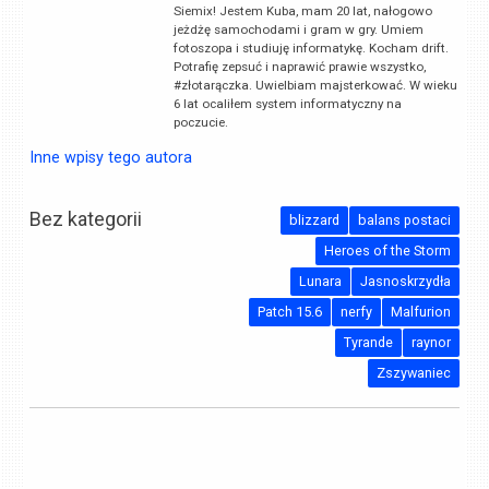
Siemix! Jestem Kuba, mam 20 lat, nałogowo
jeżdżę samochodami i gram w gry. Umiem
fotoszopa i studiuję informatykę. Kocham drift.
Potrafię zepsuć i naprawić prawie wszystko,
#złotarączka. Uwielbiam majsterkować. W wieku
6 lat ocaliłem system informatyczny na
poczucie.
Inne wpisy tego autora
Bez kategorii
blizzard
balans postaci
Heroes of the Storm
Lunara
Jasnoskrzydła
Patch 15.6
nerfy
Malfurion
Tyrande
raynor
Zszywaniec