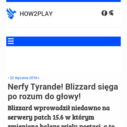
Skip
to
content
•
22 stycznia 2016
r.
Nerfy Tyrande! Blizzard sięga
po rozum do głowy!
Blizzard wprowadził niedawno na
serwery patch 15.6 w którym
zmieniono balans wielu postaci, a to