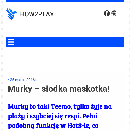
Skip
to
content
•
25 marca 2016
r.
Murky – słodka maskotka!
Murky to taki Teemo, tylko żyje na
plaży i szybciej się respi. Pełni
podobną funkcję w HotS-ie, co