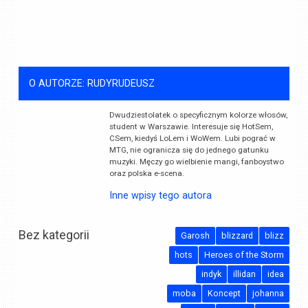
O AUTORZE: RUDYRUDEUSZ
Dwudziestolatek o specyficznym kolorze włosów,
student w Warszawie. Interesuje się HotSem,
CSem, kiedyś LoLem i WoWem. Lubi pograć w
MTG, nie ogranicza się do jednego gatunku
muzyki. Męczy go wielbienie mangi, fanboystwo
oraz polska e-scena.
Inne wpisy tego autora
Bez kategorii
Garosh
blizzard
blizz
hots
Heroes of the Storm
indyk
illidan
idea
moba
Koncept
johanna