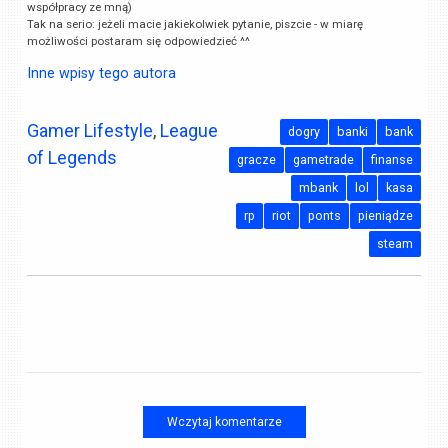
współpracy ze mną)
Tak na serio: jeżeli macie jakiekolwiek pytanie, piszcie - w miarę
możliwości postaram się odpowiedzieć ^^
Inne wpisy tego autora
Gamer Lifestyle
,
League
dogry
banki
bank
of Legends
gracze
gametrade
finanse
mbank
lol
kasa
rp
riot
ponts
pieniądze
steam
Wczytaj komentarze