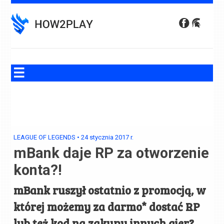
Skip
to
content
LEAGUE OF LEGENDS
•
24 stycznia 2017
r.
mBank daje RP za otworzenie
konta?!
mBank ruszył ostatnio z promocją, w
której możemy za darmo* dostać RP
lub też kod na zakupy innych gier?