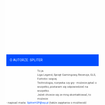
O AUTORZE: SPLITER
To ja.
Liga Legend, Sprzęt Gamingowy, Recenzje, GLS,
Fortnite i więcej.
Technologia, rozrywka czy gry - możecie pytać o
wszystko, postaram się odpowiedzieć na
wszystko.
Jeżeli chcecie się ze mną skontaktować, to
możecie:
- napisać maila:
SpliterH2P@wp.pl
(także zapytania o możliwość