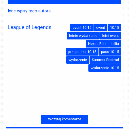
Inne wpisy tego autora
League of Legends
event 10.15
event
10.15
letnie wydarzenie
letni event
Nexus Blitz
Lillia
przepustka 10.15
pass 10.15
wydarzenie
Summer Festival
wydarzenie 10.15
Wczytaj komentarze