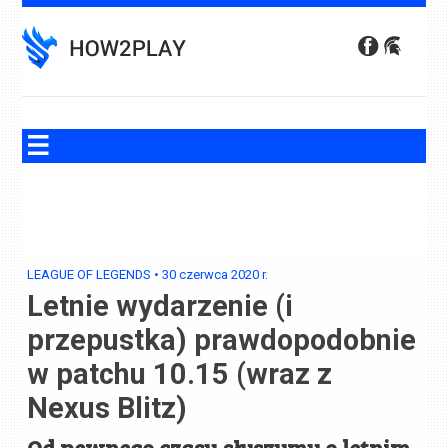
Skip
to
content
LEAGUE OF LEGENDS
•
30 czerwca 2020
r.
Letnie wydarzenie (i
przepustka) prawdopodobnie
w patchu 10.15 (wraz z
Nexus Blitz)
Od pewnego czasu słyszymy o letnim