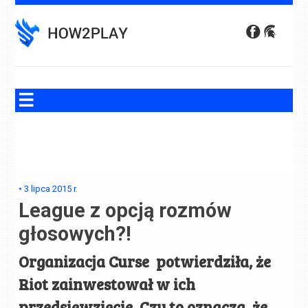
Skip
to
content
•
3 lipca 2015
r.
League z opcją rozmów
głosowych?!
Organizacja Curse potwierdziła, że
Riot zainwestował w ich
przedsięwzięcie. Czy to oznacza, że