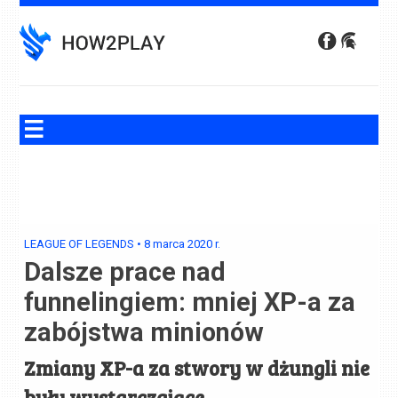
Skip
to
content
LEAGUE OF LEGENDS
•
8 marca 2020
r.
Dalsze prace nad
funnelingiem: mniej XP-a za
zabójstwa minionów
Zmiany XP-a za stwory w dżungli nie
były wystarczające.