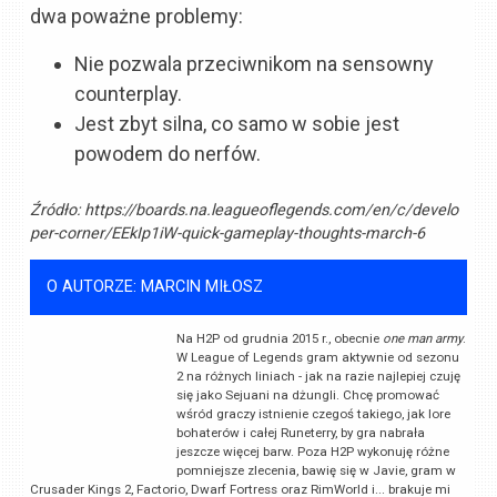
dwa poważne problemy:
Nie pozwala przeciwnikom na sensowny
counterplay.
Jest zbyt silna, co samo w sobie jest
powodem do nerfów.
Źródło:
https://boards.na.leagueoflegends.com/en/c/develo
per-corner/EEkIp1iW-quick-gameplay-thoughts-march-6
O AUTORZE: MARCIN MIŁOSZ
Na H2P od grudnia 2015 r., obecnie
one man army
.
W League of Legends gram aktywnie od sezonu
2 na różnych liniach - jak na razie najlepiej czuję
się jako Sejuani na dżungli. Chcę promować
wśród graczy istnienie czegoś takiego, jak lore
bohaterów i całej Runeterry, by gra nabrała
jeszcze więcej barw. Poza H2P wykonuję różne
pomniejsze zlecenia, bawię się w Javie, gram w
Crusader Kings 2, Factorio, Dwarf Fortress oraz RimWorld i... brakuje mi