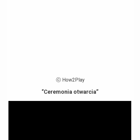
ⓒ How2Play
“Ceremonia otwarcia”