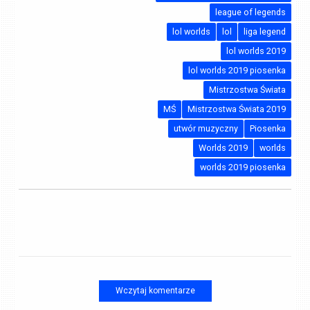
league of legends
lol worlds
lol
liga legend
lol worlds 2019
lol worlds 2019 piosenka
Mistrzostwa Świata
MŚ
Mistrzostwa Świata 2019
utwór muzyczny
Piosenka
Worlds 2019
worlds
worlds 2019 piosenka
Wczytaj komentarze