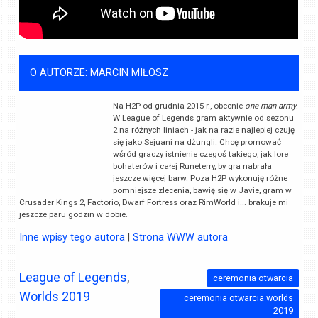
O AUTORZE: MARCIN MIŁOSZ
Na H2P od grudnia 2015 r., obecnie
one man army
.
W League of Legends gram aktywnie od sezonu
2 na różnych liniach - jak na razie najlepiej czuję
się jako Sejuani na dżungli. Chcę promować
wśród graczy istnienie czegoś takiego, jak lore
bohaterów i całej Runeterry, by gra nabrała
jeszcze więcej barw. Poza H2P wykonuję różne
pomniejsze zlecenia, bawię się w Javie, gram w
Crusader Kings 2, Factorio, Dwarf Fortress oraz RimWorld i... brakuje mi
jeszcze paru godzin w dobie.
Inne wpisy tego autora
|
Strona WWW autora
League of Legends
,
ceremonia otwarcia
Worlds 2019
ceremonia otwarcia worlds
2019