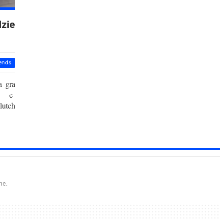
dzie
ends
a gra
go e-
lutch
ne.