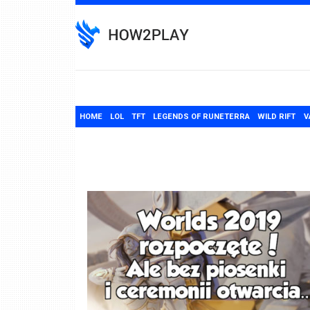
Skip
to
content
HOME
LOL
TFT
LEGENDS OF RUNETERRA
WILD RIFT
V