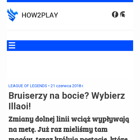
Skip
to
content
LEAGUE OF LEGENDS
•
21 czerwca 2018
r.
Bruiserzy na bocie? Wybierz
Illaoi!
Zmiany dolnej linii wciąż wypływają
na metę. Już raz mieliśmy tam
magów, teraz królują postacie, które