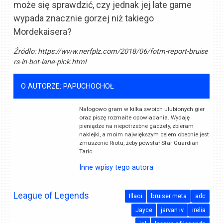
może się sprawdzić, czy jednak jej late game
wypada znacznie gorzej niż takiego
Mordekaisera?
Źródło:
https://www.nerfplz.com/2018/06/fotm-report-bruise
rs-in-bot-lane-pick.html
O AUTORZE: PAPUCHOCHOŁ
Nałogowo gram w kilka swoich ulubionych gier
oraz piszę rozmaite opowiadania. Wydaję
pieniądze na niepotrzebne gadżety, zbieram
naklejki, a moim największym celem obecnie jest
zmuszenie Riotu, żeby powstał Star Guardian
Taric.
Inne wpisy tego autora
League of Legends
Illaoi
bruiser meta
adc
Jayce
jarvan iv
irelia