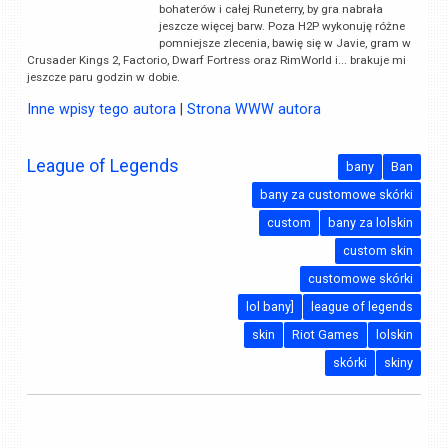
bohaterów i całej Runeterry, by gra nabrała
jeszcze więcej barw. Poza H2P wykonuję różne
pomniejsze zlecenia, bawię się w Javie, gram w
Crusader Kings 2, Factorio, Dwarf Fortress oraz RimWorld i... brakuje mi
jeszcze paru godzin w dobie.
Inne wpisy tego autora
|
Strona WWW autora
League of Legends
bany
Ban
bany za customowe skórki
custom
bany za lolskin
custom skin
customowe skórki
lol bany]
league of legends
skin
Riot Games
lolskin
skórki
skiny