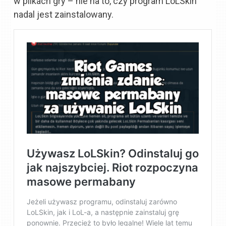
w plikach gry – nie na to, czy program LoLSkin
nadal jest zainstalowany.