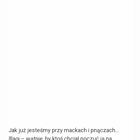
Jak już jesteśmy przy mackach i pnączach…
Illaoi – wątpię, by ktoś chciał poczuć ją na