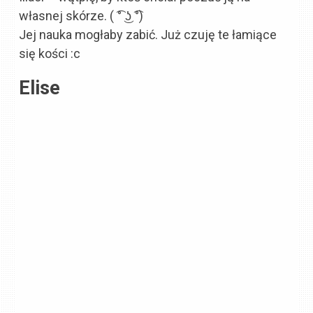
własnej skórze. ( ͡° ͜ʖ ͡°)
Jej nauka mogłaby zabić. Już czuję te łamiące
się kości :c
Elise