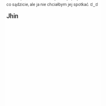
co sądzicie, ale ja nie chciałbym jej spotkać. ಠ‿ಠ
Jhin