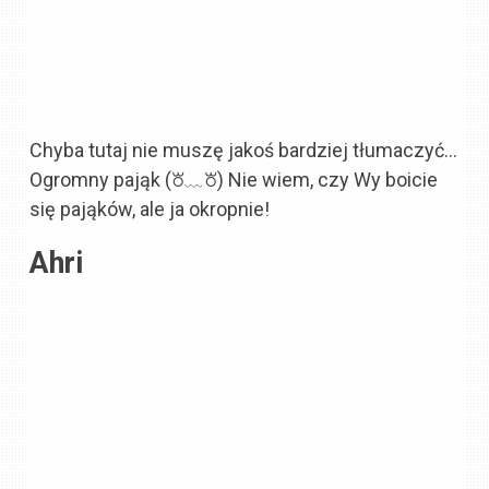
Chyba tutaj nie muszę jakoś bardziej tłumaczyć…
Ogromny pająk (꘠﹏꘠) Nie wiem, czy Wy boicie
się pająków, ale ja okropnie!
Ahri