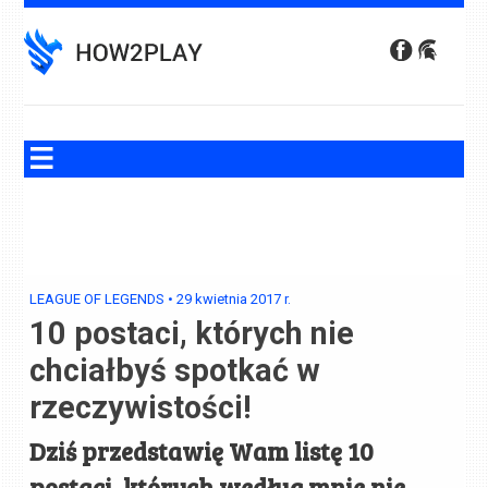
Skip
to
content
LEAGUE OF LEGENDS
•
29 kwietnia 2017
r.
10 postaci, których nie
chciałbyś spotkać w
rzeczywistości!
Dziś przedstawię Wam listę 10
postaci, których według mnie nie