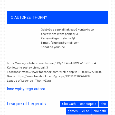
O AUTORZE: THORNY
Gdybyście szukali jakiegoś kontaktu to
zostawiam Wam poniżej :3
Życzę miłego czytania 😀
E-mail:
feluciaa@gmail.com
Kanał na youtube:
https://www.youtube.com/channel/UCy7fIE4PaIdMWBViCZtBncA
Koniecznie zostawcie suba! :3
Facebook: https://www.facebook.com/profile.php?id=100008627738609
Grupa: https://www.facebook.com/groups/433513170362473/
League of Legends : ThornyZyra
Inne wpisy tego autora
League of Legends
Cho Gath
cassiopeia
ahri
games
elise
cho'gath