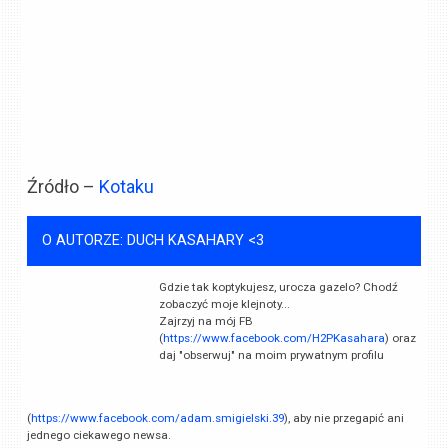
Źródło –
Kotaku
O AUTORZE: DUCH KASAHARY <3
Gdzie tak koptykujesz, urocza gazelo? Chodź
zobaczyć moje klejnoty...
Zajrzyj na mój FB
(
https://www.facebook.com/H2PKasahara
) oraz
daj "obserwuj" na moim prywatnym profilu
(
https://www.facebook.com/adam.smigielski.39
), aby nie przegapić ani
jednego ciekawego newsa.