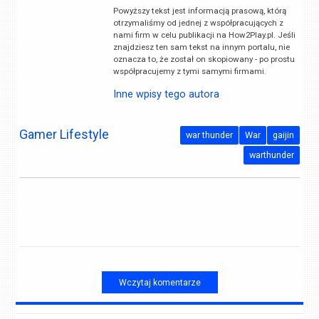
Powyższy tekst jest informacją prasową, którą
otrzymaliśmy od jednej z współpracujących z
nami firm w celu publikacji na How2Play.pl. Jeśli
znajdziesz ten sam tekst na innym portalu, nie
oznacza to, że został on skopiowany - po prostu
współpracujemy z tymi samymi firmami.
Inne wpisy tego autora
Gamer Lifestyle
war thunder
War
gaijin
warthunder
Wczytaj komentarze