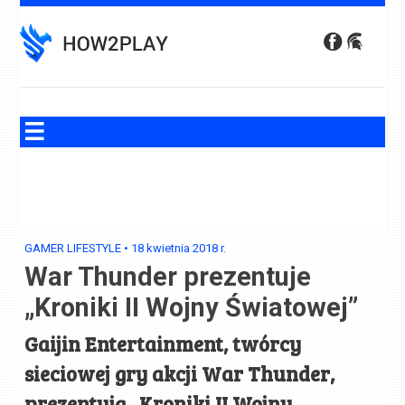
Skip
to
content
GAMER LIFESTYLE
•
18 kwietnia 2018
r.
War Thunder prezentuje
„Kroniki II Wojny Światowej”
Gaijin Entertainment, twórcy
sieciowej gry akcji War Thunder,
prezentują „Kroniki II Wojny