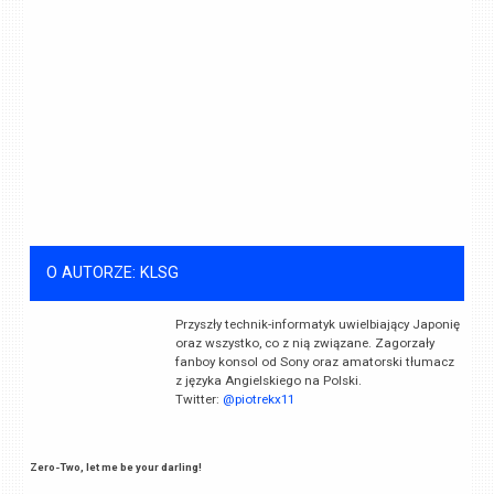
O AUTORZE: KLSG
Przyszły technik-informatyk uwielbiający Japonię
oraz wszystko, co z nią związane. Zagorzały
fanboy konsol od Sony oraz amatorski tłumacz
z języka Angielskiego na Polski.
Twitter:
@piotrekx11
Zero-Two, let me be your darling!