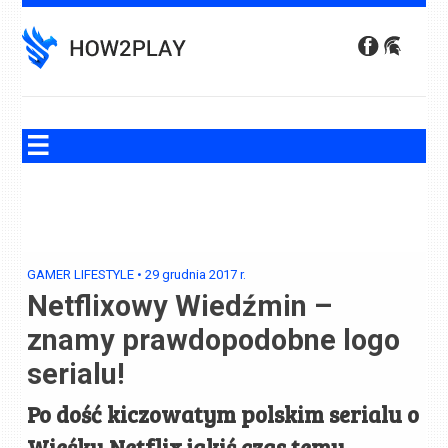
Skip
to
content
GAMER LIFESTYLE
•
29 grudnia 2017
r.
Netflixowy Wiedźmin –
znamy prawdopodobne logo
serialu!
Po dość kiczowatym polskim serialu o
Wieśku Netflix jakiś czas temu