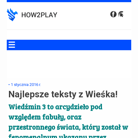
Skip
to
content
•
1 stycznia 2016
r.
Najlepsze teksty z Wieśka!
Wiedźmin 3 to arcydzieło pod
względem fabuły, oraz
przestronnego świata, który został w
fenomenalnym ukazany przez