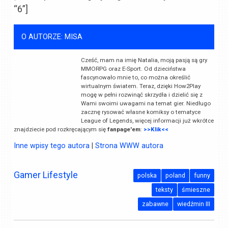
“6”]
O AUTORZE: MISA
Cześć, mam na imię Natalia, moją pasją są gry
MMORPG oraz E-Sport. Od dzieciństwa
fascynowało mnie to, co można określić
wirtualnym światem. Teraz, dzięki How2Play
mogę w pełni rozwinąć skrzydła i dzielić się z
Wami swoimi uwagami na temat gier. Niedługo
zacznę rysować własne komiksy o tematyce
League of Legends, więcej informacji już wkrótce
znajdziecie pod rozkręcającym się
fanpage'em
:
>>Klik<<
Inne wpisy tego autora
|
Strona WWW autora
Gamer Lifestyle
polska
poland
funny
teksty
śmieszne
zabawne
wiedźmin III