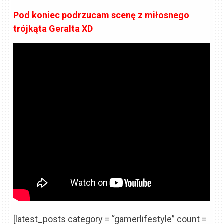
Pod koniec podrzucam scenę z miłosnego
trójkąta Geralta XD
[latest_posts category = “gamerlifestyle” count =