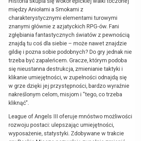
Historia skupia się wokół epickiej walki toczonej
między Aniołami a Smokami z
charakterystycznymi elementami turowymi
znanymi głównie z azjatyckich RPG-ów. Fani
zgłębiania fantastycznych światów z pewnością
znajdą tu coś dla siebie – może nawet znajdzie
gildię i pozna sobie podobnych? Do gry jednak nie
trzeba być zapaleńcem. Gracze, którym podoba
się nieustanna destrukcja, zmienianie taktyki i
klikanie umiejętności, w zupełności odnajdą się
w grze dzięki jej przystępności, bardzo wyraźnie
nakreślonym celom, misjom i “tego, co trzeba
kliknąć”.
League of Angels III oferuje mnóstwo możliwości
rozwoju postaci: ulepszając umiejętności,
wyposażenie, statystyki. Zdobywane w trakcie