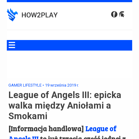
Skip
to
content
GAMER LIFESTYLE
•
19 września 2019
r.
League of Angels III: epicka
walka między Aniołami a
Smokami
[Informacja handlowa]
League of
Angels III
to już trzecia część jednej z