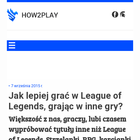
Skip
to
content
•
7 września 2015
r.
Jak lepiej grać w League of
Legends, grając w inne gry?
Większość z nas, graczy, lubi czasem
wypróbować tytuły inne niż League
of Legends. Strzelanki, RPG, karcianki