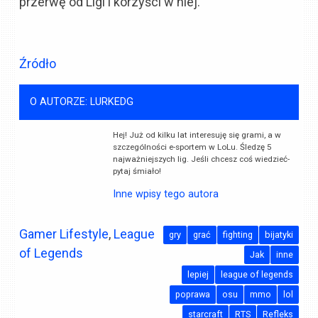
przerwę od Ligi i korzyści w niej.
Źródło
O AUTORZE: LURKEDG
Hej! Już od kilku lat interesuję się grami, a w
szczególności e-sportem w LoLu. Śledzę 5
najważniejszych lig. Jeśli chcesz coś wiedzieć-
pytaj śmiało!
Inne wpisy tego autora
Gamer Lifestyle
,
League
gry
grać
fighting
bijatyki
of Legends
Jak
inne
lepiej
league of legends
poprawa
osu
mmo
lol
starcraft
RTS
Refleks