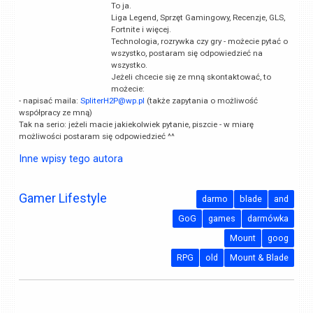
To ja.
Liga Legend, Sprzęt Gamingowy, Recenzje, GLS,
Fortnite i więcej.
Technologia, rozrywka czy gry - możecie pytać o
wszystko, postaram się odpowiedzieć na
wszystko.
Jeżeli chcecie się ze mną skontaktować, to
możecie:
- napisać maila:
SpliterH2P@wp.pl
(także zapytania o możliwość
współpracy ze mną)
Tak na serio: jeżeli macie jakiekolwiek pytanie, piszcie - w miarę
możliwości postaram się odpowiedzieć ^^
Inne wpisy tego autora
Gamer Lifestyle
darmo
blade
and
GoG
games
darmówka
Mount
goog
RPG
old
Mount & Blade