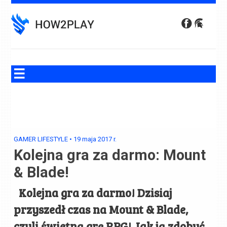
Skip
to
content
GAMER LIFESTYLE
•
19 maja 2017
r.
Kolejna gra za darmo: Mount
& Blade!
Kolejna gra za darmo! Dzisiaj
przyszedł czas na Mount & Blade,
czyli świetną grę RPG! Jak ją zdobyć