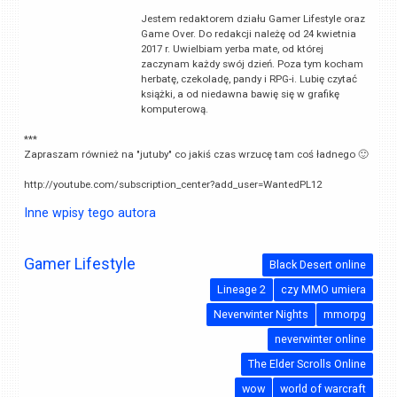
Jestem redaktorem działu Gamer Lifestyle oraz
Game Over. Do redakcji należę od 24 kwietnia
2017 r. Uwielbiam yerba mate, od której
zaczynam każdy swój dzień. Poza tym kocham
herbatę, czekoladę, pandy i RPG-i. Lubię czytać
książki, a od niedawna bawię się w grafikę
komputerową.
***
Zapraszam również na "jutuby" co jakiś czas wrzucę tam coś ładnego 🙂
http://youtube.com/subscription_center?add_user=WantedPL12
Inne wpisy tego autora
Gamer Lifestyle
Black Desert online
Lineage 2
czy MMO umiera
Neverwinter Nights
mmorpg
neverwinter online
The Elder Scrolls Online
wow
world of warcraft