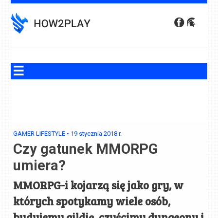
Skip
to
content
GAMER LIFESTYLE
•
19 stycznia 2018
r.
Czy gatunek MMORPG
umiera?
MMORPG-i kojarzą się jako gry, w
których spotykamy wiele osób,
budujemy gildię, czyścimy dungeony i