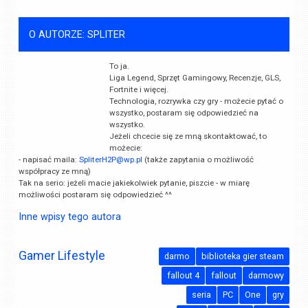
O AUTORZE: SPLITER
To ja.
Liga Legend, Sprzęt Gamingowy, Recenzje, GLS,
Fortnite i więcej.
Technologia, rozrywka czy gry - możecie pytać o
wszystko, postaram się odpowiedzieć na
wszystko.
Jeżeli chcecie się ze mną skontaktować, to
możecie:
- napisać maila:
SpliterH2P@wp.pl
(także zapytania o możliwość
współpracy ze mną)
Tak na serio: jeżeli macie jakiekolwiek pytanie, piszcie - w miarę
możliwości postaram się odpowiedzieć ^^
Inne wpisy tego autora
Gamer Lifestyle
darmo
biblioteka gier steam
fallout 4
fallout
darmowy
seria
PC
One
gry