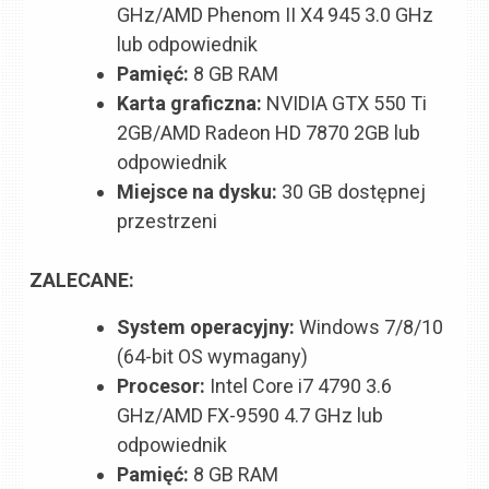
GHz/AMD Phenom II X4 945 3.0 GHz
lub odpowiednik
Pamięć:
8 GB RAM
Karta graficzna:
NVIDIA GTX 550 Ti
2GB/AMD Radeon HD 7870 2GB lub
odpowiednik
Miejsce na dysku:
30 GB dostępnej
przestrzeni
ZALECANE:
System operacyjny:
Windows 7/8/10
(64-bit OS wymagany)
Procesor:
Intel Core i7 4790 3.6
GHz/AMD FX-9590 4.7 GHz lub
odpowiednik
Pamięć:
8 GB RAM