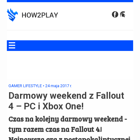
Skip
to
content
GAMER LIFESTYLE
•
24 maja 2017
r.
Darmowy weekend z Fallout
4 – PC i Xbox One!
Czas na kolejny darmowy weekend -
tym razem czas na Fallout 4!
Najnowsza gra z postapokaliptycznej