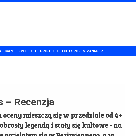
ALORANT
PROJECT F
PROJECT L
LOL ESPORTS MANAGER
s – Recenzja
h oceny mieszczą się w przedziale od 4+
 obrosły legendą i stały się kultowe - na
nie wcielałem się w Bezimiennego, a w