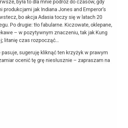
wsze, była to dla mnie podróż do czasów, gdy
i produkcjami jak Indiana Jones and Emperor’s
 wstecz, bo akcja Adasia toczy się w latach 20
egu. Po drugie: tło fabularne. Kiczowate, oklepane,
iekawe – w pozytywnym znaczeniu, tak jak Kung
j; litanię czas rozpocząć…
e pasuje, sugeruję kliknąć ten krzyżyk w prawym
 zamiar ocenić tę grę niesłusznie – zapraszam na