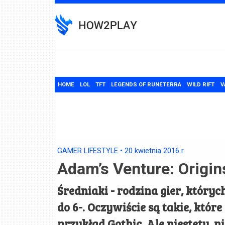
Skip
to
content
HOME
LOL
TFT
LEGENDS OF RUNETERRA
WILD RIFT
V
GAMER LIFESTYLE
•
20 kwietnia 2016
r.
Adam’s Venture: Origin
Średniaki - rodzina gier, któryc
do 6-. Oczywiście są takie, które
przykład Gothic. Ale niestety, 