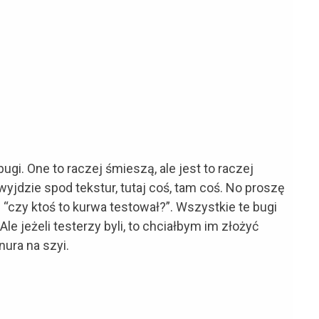
gi. One to raczej śmieszą, ale jest to raczej
 wyjdzie spod tekstur, tutaj coś, tam coś. No proszę
“czy ktoś to kurwa testował?”. Wszystkie te bugi
e jeżeli testerzy byli, to chciałbym im złożyć
ura na szyi.