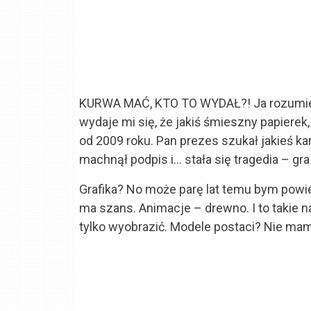
KURWA MAĆ, KTO TO WYDAŁ?! Ja rozumiem, 
wydaje mi się, że jakiś śmieszny papierek, 
od 2009 roku. Pan prezes szukał jakieś ka
machnął podpis i… stała się tragedia – gr
Grafika? No może parę lat temu bym powied
ma szans. Animacje – drewno. I to takie 
tylko wyobrazić. Modele postaci? Nie mam s