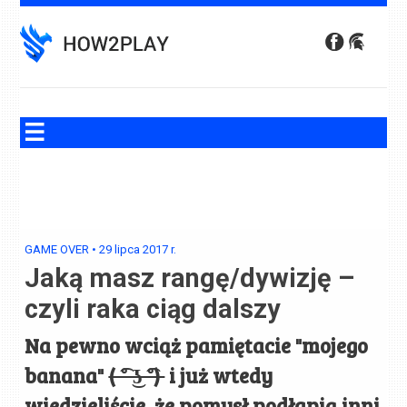
Skip
to
content
GAME OVER
•
29 lipca 2017
r.
Jaką masz rangę/dywizję –
czyli raka ciąg dalszy
Na pewno wciąż pamiętacie "mojego
banana"
( ͡° ͜ʖ ͡°)
i już wtedy
wiedzieliście, że pomysł podłapią inni