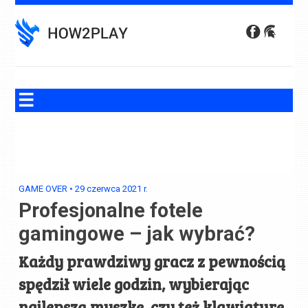
Skip
to
content
GAME OVER
•
29 czerwca 2021
r.
Profesjonalne fotele
gamingowe – jak wybrać?
Każdy prawdziwy gracz z pewnością
spędził wiele godzin, wybierając
najlepszą myszkę, czy też klawiaturę