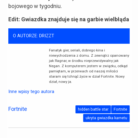
bojowego w tygodniu.
Edit: Gwiazdka znajduje się na garbie wielbłąda
O AUTORZE: DRIZZT
Fanatyk gier, seriali, dobrego kina i
niewychodzenia z domu. Z zewnątrz opanowany
jak Ragnar, w środku nieprzewidywalny jak
Negan. Z komputerem jestem w związku, odkąd
pamiętam, w przerwach od naszej miłości
staram się tchnąć życie w dział Fortnite. Nowy
dział, nowy ja.
Inne wpisy tego autora
Fortnite
hidden battle star
Fortnite
ukryta gwiazdka karnetu