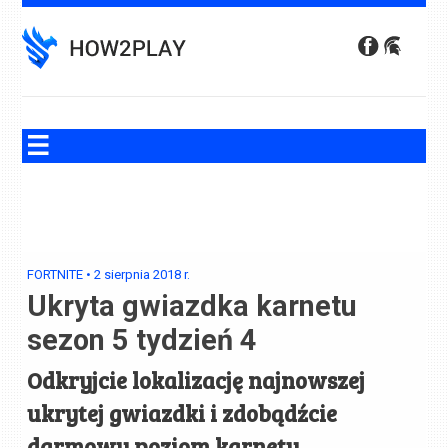
Skip
to
content
FORTNITE
•
2 sierpnia 2018
r.
Ukryta gwiazdka karnetu
sezon 5 tydzień 4
Odkryjcie lokalizację najnowszej
ukrytej gwiazdki i zdobądźcie
darmowy poziom karnetu.