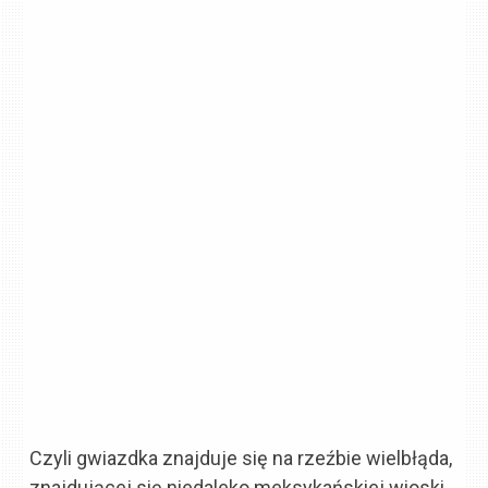
Czyli gwiazdka znajduje się na rzeźbie wielbłąda,
znajdującej się niedaleko meksykańskiej wioski.