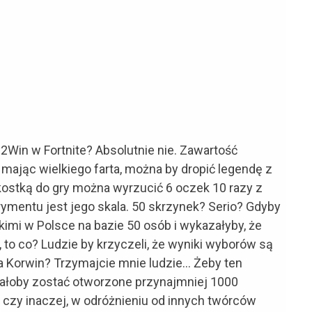
2Win w Fortnite? Absolutnie nie. Zawartość
mając wielkiego farta, można by dropić legendę z
 kostką do gry można wyrzucić 6 oczek 10 razy z
mentu jest jego skala. 50 skrzynek? Serio? Gdyby
imi w Polsce na bazie 50 osób i wykazałyby, że
 to co? Ludzie by krzyczeli, że wyniki wyborów są
ra Korwin? Trzymajcie mnie ludzie… Żeby ten
ałoby zostać otworzone przynajmniej 1000
k czy inaczej, w odróżnieniu od innych twórców