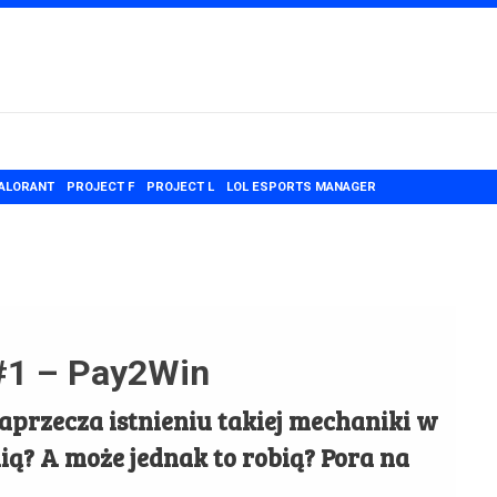
ALORANT
PROJECT F
PROJECT L
LOL ESPORTS MANAGER
 #1 – Pay2Win
aprzecza istnieniu takiej mechaniki w
mią? A może jednak to robią? Pora na