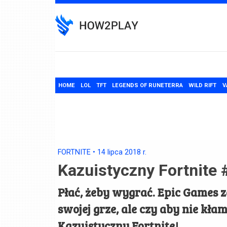
Skip
to
content
HOME
LOL
TFT
LEGENDS OF RUNETERRA
WILD RIFT
V
FORTNITE
•
14 lipca 2018
r.
Kazuistyczny Fortnite
Płać, żeby wygrać. Epic Games z
swojej grze, ale czy aby nie kła
Kazuistyczny Fortnite!