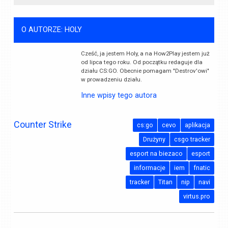
O AUTORZE: HOLY
Cześć, ja jestem Holy, a na How2Play jestem już
od lipca tego roku. Od początku redaguje dla
działu CS:GO. Obecnie pomagam "Destrov'owi"
w prowadzeniu działu.
Inne wpisy tego autora
Counter Strike
cs:go
cevo
aplikacja
Drużyny
csgo tracker
esport na biezaco
esport
informacje
iem
fnatic
tracker
Titan
nip
navi
virtus.pro