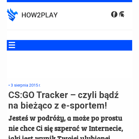
Skip
to
content
•
3 sierpnia 2015
r.
CS:GO Tracker – czyli bądź
na bieżąco z e-sportem!
Jesteś w podróży, a może po prostu
nie chce Ci się szperać w Internecie,
jaki jest wynik Twojej ulubionej