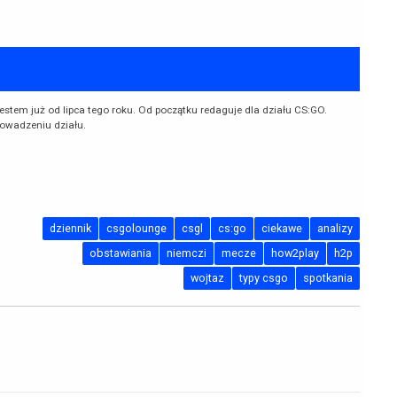
jestem już od lipca tego roku. Od początku redaguje dla działu CS:GO.
owadzeniu działu.
dziennik
csgolounge
csgl
cs:go
ciekawe
analizy
obstawiania
niemczi
mecze
how2play
h2p
wojtaz
typy csgo
spotkania