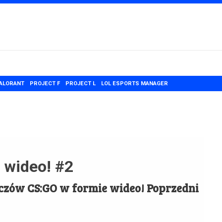
ALORANT
PROJECT F
PROJECT L
LOL ESPORTS MANAGER
 wideo! #2
czów CS:GO w formie wideo! Poprzedni