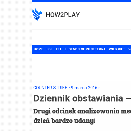
Skip
to
content
HOME
LOL
TFT
LEGENDS OF RUNETERRA
WILD RIFT
V
COUNTER STRIKE
•
9 marca 2016
r.
Dziennik obstawiania –
Drugi odcinek analizowania me
dzień bardzo udany!