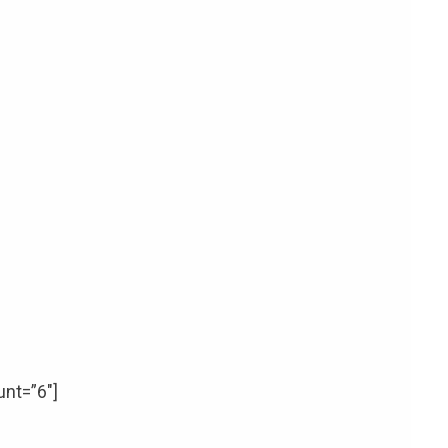
unt=”6″]