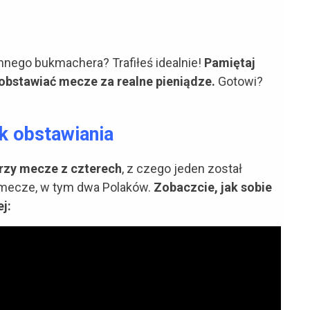
nnego bukmachera? Trafiłeś idealnie!
Pamiętaj
y obstawiać mecze za realne pieniądze.
Gotowi?
k obstawiania
rzy mecze z czterech
, z czego jeden został
e mecze, w tym dwa Polaków.
Zobaczcie, jak sobie
j: