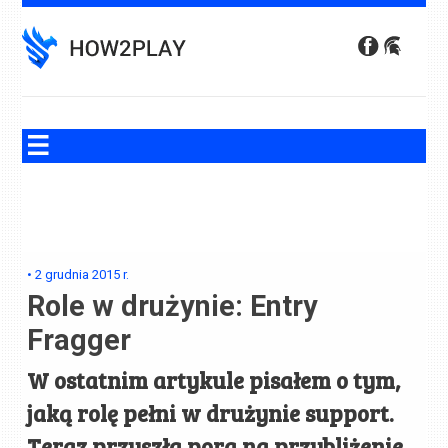
Skip
to
content
•
2 grudnia 2015
r.
Role w drużynie: Entry
Fragger
W ostatnim artykule pisałem o tym,
jaką rolę pełni w drużynie support.
Teraz przyszła pora na przybliżenie