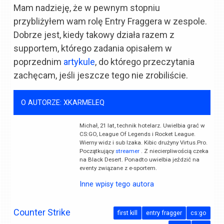
Mam nadzieję, że w pewnym stopniu
przybliżyłem wam rolę Entry Fraggera w zespole.
Dobrze jest, kiedy takowy działa razem z
supportem, którego zadania opisałem w
poprzednim
artykule
, do którego przeczytania
zachęcam, jeśli jeszcze tego nie zrobiliście.
O AUTORZE: XKARMELEQ
Michał, 21 lat, technik hotelarz. Uwielbia grać w
CS:GO, League Of Legends i Rocket League.
Wierny widz i sub Izaka. Kibic drużyny Virtus.Pro.
Początkujący
streamer
. Z niecierpliwością czeka
na Black Desert. Ponadto uwielbia jeździć na
eventy związane z e-sportem.
Inne wpisy tego autora
Counter Strike
first kill
entry fragger
cs:go