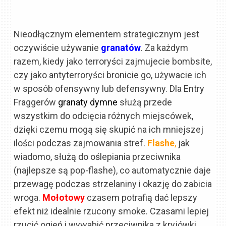
Nieodłącznym elementem strategicznym jest
oczywiście używanie
granatów
. Za każdym
razem, kiedy jako terroryści zajmujecie bombsite,
czy jako antyterroryści bronicie go, używacie ich
w sposób ofensywny lub defensywny. Dla Entry
Fraggerów
granaty dymne
służą przede
wszystkim do odcięcia różnych miejscówek,
dzięki czemu mogą się skupić na ich mniejszej
ilości podczas zajmowania stref.
Flashe
,
jak
wiadomo, służą do oślepiania przeciwnika
(najlepsze są pop-flashe), co automatycznie daje
przewagę podczas strzelaniny i okazję do zabicia
wroga.
Mołotowy
czasem potrafią dać lepszy
efekt niż idealnie rzucony smoke. Czasami lepiej
rzucić ogień i wywabić przeciwnika z kryjówki,