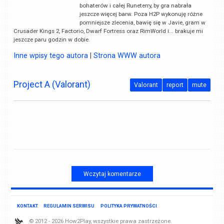
bohaterów i całej Runeterry, by gra nabrała
jeszcze więcej barw. Poza H2P wykonuję różne
pomniejsze zlecenia, bawię się w Javie, gram w
Crusader Kings 2, Factorio, Dwarf Fortress oraz RimWorld i... brakuje mi
jeszcze paru godzin w dobie.
Inne wpisy tego autora
|
Strona WWW autora
Project A (Valorant)
Valorant
report
mute
Wczytaj komentarze
KONTAKT
REGULAMIN SERWISU
POLITYKA PRYWATNOŚCI
© 2012 - 2026 How2Play, wszystkie prawa zastrzeżone.