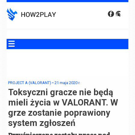
Skip
to
content
PROJECT A (VALORANT)
•
21 maja 2020
r.
Toksyczni gracze nie będą
mieli życia w VALORANT. W
grze zostanie poprawiony
system zgłoszeń
Przyśpieszone zostały prace nad