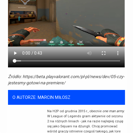
Źródło:
https://beta.playvalorant.com/pl-pl/news/dev/05-czy-
jestesmy-gotowi-na-premiere/
O AUTORZE: MARCIN MIŁOSZ
Na H2P od grudnia 2015 r., obecnie
one man army
.
W League of Legends gram aktywnie od sezonu
2 na różnych liniach - jak na razie najlepiej czuję
się jako Sejuani na dżungli. Chcę promować
wśród graczy istnienie czegoś takiego, jak lore