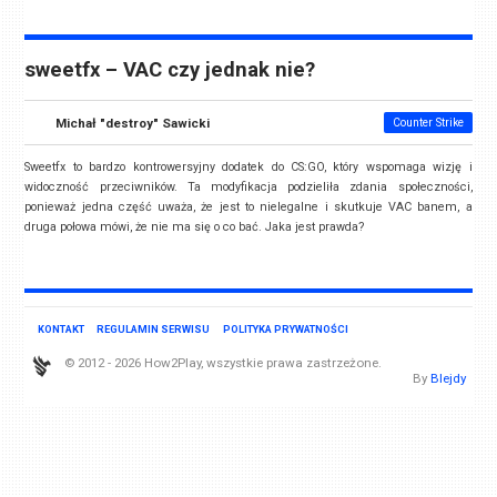
sweetfx – VAC czy jednak nie?
Michał "destroy" Sawicki
Counter Strike
Sweetfx to bardzo kontrowersyjny dodatek do CS:GO, który wspomaga wizję i
widoczność przeciwników. Ta modyfikacja podzieliła zdania społeczności,
ponieważ jedna część uważa, że jest to nielegalne i skutkuje VAC banem, a
druga połowa mówi, że nie ma się o co bać. Jaka jest prawda?
KONTAKT
REGULAMIN SERWISU
POLITYKA PRYWATNOŚCI
© 2012 - 2026 How2Play, wszystkie prawa zastrzeżone.
By
Blejdy