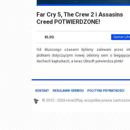
Far Cry 5, The Crew 2 i Assasins
Creed POTWIERDZONE!
KLSG
Gamer Life
Od dłuższego czasami byliśmy zalewani przez int
plotkami dotyczącymi nowej odsłony serii o biegający
dachach kapturkach, a teraz Ubisoft potwierdza plotki!
KONTAKT
REGULAMIN SERWISU
POLITYKA PRYWATNOŚCI
© 2012 - 2026 How2Play, wszystkie prawa zastrzeżo