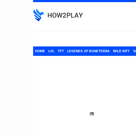
Skip
to
content
HOME
LOL
TFT
LEGENDS OF RUNETERRA
WILD RIFT
V