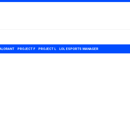
ALORANT
PROJECT F
PROJECT L
LOL ESPORTS MANAGER