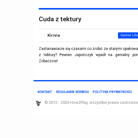
Cuda z tektury
Kirivia
Gamer Life
Zastanawiacie się czasami co zrobić ze starymi opakow
z tektury? Pewien Japończyk wpadł na genialny pomy
Zobaczcie!
KONTAKT
REGULAMIN SERWISU
POLITYKA PRYWATNOŚCI
© 2012 - 2026 How2Play, wszystkie prawa zastrzeżo