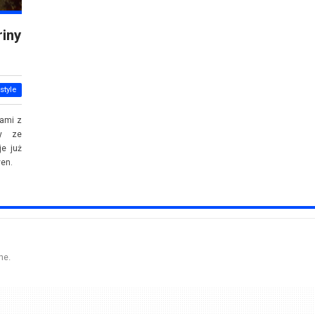
riny
style
dami z
y ze
je już
en.
ne.