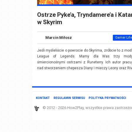
Ostrze Pyke’a, Tryndamere’a i Kata
w Skyrim
Marcin Miłosz
Gamer Life
Jeśli myśleliście o powrocie do Skyrima, zróbcie to z mo
League of Legends. Mamy dla Was trzy mod
śmiercionośnymi ostrzami z Runeterry. Ich autor pracu
nad stworzeniem chepesza Diany i mieczy Leony oraz Riv
KONTAKT
REGULAMIN SERWISU
POLITYKA PRYWATNOŚCI
© 2012 - 2026 How2Play, wszystkie prawa zastrzeżo