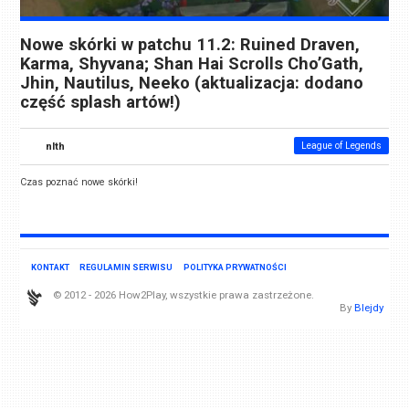
Nowe skórki w patchu 11.2: Ruined Draven,
Karma, Shyvana; Shan Hai Scrolls Cho’Gath,
Jhin, Nautilus, Neeko (aktualizacja: dodano
część splash artów!)
nlth
League of Legends
Czas poznać nowe skórki!
KONTAKT
REGULAMIN SERWISU
POLITYKA PRYWATNOŚCI
© 2012 - 2026 How2Play, wszystkie prawa zastrzeżone.
By
Blejdy