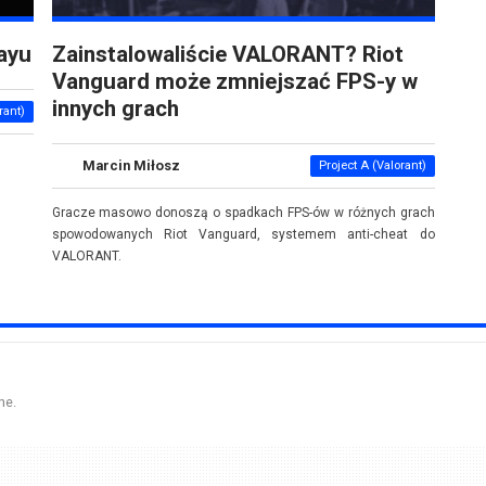
ayu
Zainstalowaliście VALORANT? Riot
Vanguard może zmniejszać FPS-y w
innych grach
rant)
Marcin Miłosz
Project A (Valorant)
Gracze masowo donoszą o spadkach FPS-ów w różnych grach
spowodowanych Riot Vanguard, systemem anti-cheat do
VALORANT.
ne.