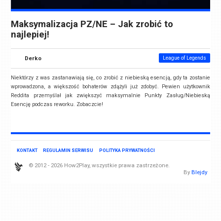
Maksymalizacja PZ/NE – Jak zrobić to
najlepiej!
Derko
League of Legends
Niektórzy z was zastanawiają się, co zrobić z niebieską esencją, gdy ta zostanie
wprowadzona, a większość bohaterów zdążyli już zdobyć. Pewien użytkownik
Reddita przemyślał jak zwiększyć maksymalnie Punkty Zasług/Niebieską
Esencję podczas reworku. Zobaczcie!
KONTAKT
REGULAMIN SERWISU
POLITYKA PRYWATNOŚCI
© 2012 - 2026 How2Play, wszystkie prawa zastrzeżone.
By
Blejdy