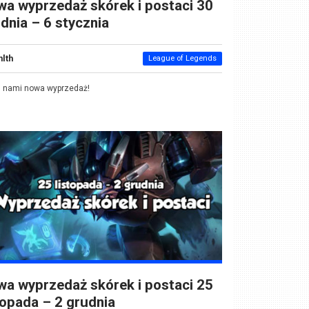
a wyprzedaż skórek i postaci 30
dnia – 6 stycznia
nlth
League of Legends
d nami nowa wyprzedaż!
a wyprzedaż skórek i postaci 25
topada – 2 grudnia