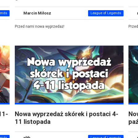
Marcin Miłosz
ends
League of Legends
Przed nami nowa wyprzedaż!
Prze
11-
Nowa wyprzedaż skórek i postaci 4-
Now
11 listopada
paź
nlth
ends
League of Legends