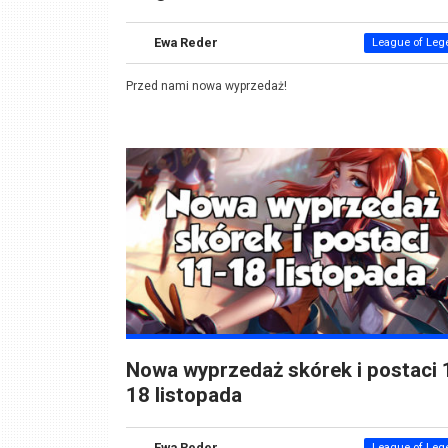
Ewa Reder
League of Leg
Przed nami nowa wyprzedaż!
Nowa wyprzedaż skórek i postaci 
18 listopada
Ewa Reder
League of Leg