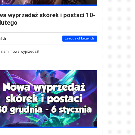
a wyprzedaż skórek i postaci 10-
lutego
nlth
League of Legends
d nami nowa wyprzedaż!