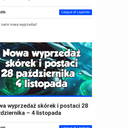
nlth
League of Legends
d nami nowa wyprzedaż!
a wyprzedaż skórek i postaci 28
dziernika – 4 listopada
nlth
League of Legends