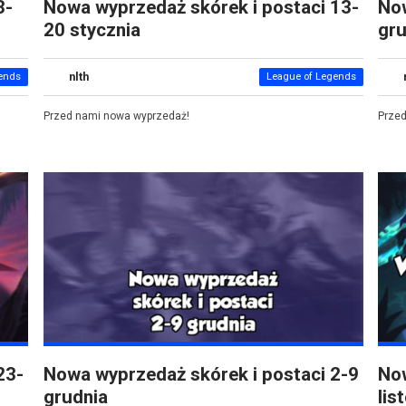
3-
Nowa wyprzedaż skórek i postaci 13-
Now
20 stycznia
gru
nlth
ends
League of Legends
Przed nami nowa wyprzedaż!
Prze
23-
Nowa wyprzedaż skórek i postaci 2-9
Now
grudnia
lis