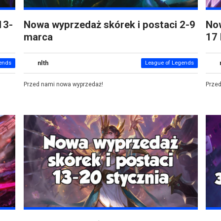
13-
Nowa wyprzedaż skórek i postaci 2-9
Now
marca
17 
nlth
ends
League of Legends
Przed nami nowa wyprzedaż!
Prze