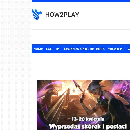
Skip
to
content
HOME
LOL
TFT
LEGENDS OF RUNETERRA
WILD RIFT
V