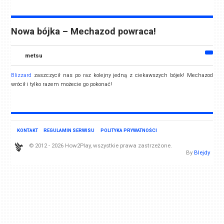
Nowa bójka – Mechazod powraca!
metsu
Blizzard
zaszczycił nas po raz kolejny jedną z ciekawszych bójek! Mechazod
wrócił i tylko razem możecie go pokonać!
KONTAKT
REGULAMIN SERWISU
POLITYKA PRYWATNOŚCI
© 2012 - 2026 How2Play, wszystkie prawa zastrzeżone.
By
Blejdy