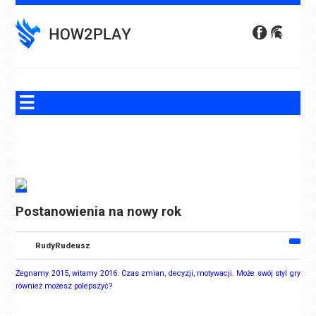
Skip
to
content
Postanowienia na nowy rok
RudyRudeusz
Żegnamy 2015, witamy 2016. Czas zmian, decyzji, motywacji. Może swój styl gry
również możesz polepszyć?