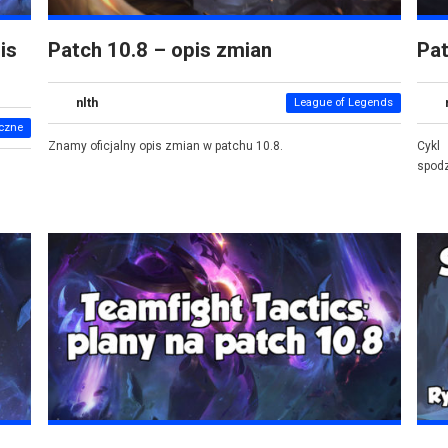
is
Patch 10.8 – opis zmian
Pa
nlth
League of Legends
yczne
Znamy oficjalny opis zmian w patchu 10.8.
Cykl
spod