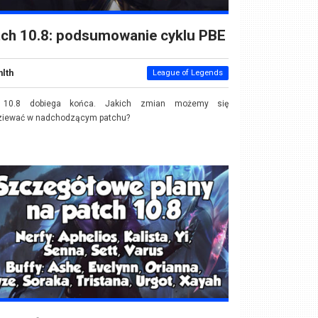
tch 10.8: podsumowanie cyklu PBE
nlth
League of Legends
 10.8 dobiega końca. Jakich zmian możemy się
ziewać w nadchodzącym patchu?