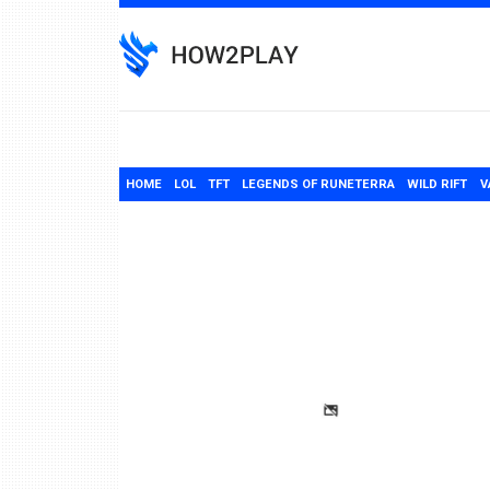
Skip
to
content
HOME
LOL
TFT
LEGENDS OF RUNETERRA
WILD RIFT
V