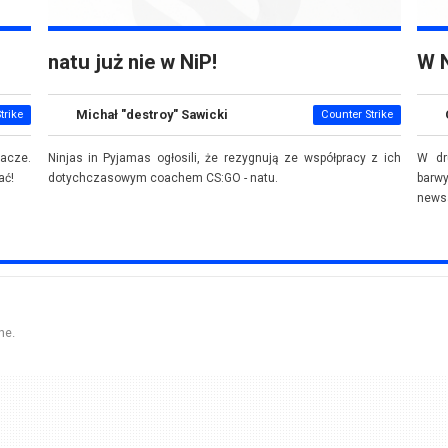
natu już nie w NiP!
W N
Michał "destroy" Sawicki
trike
Counter Strike
acze.
Ninjas in Pyjamas
ogłosili, że rezygnują ze współpracy z ich
W dru
ać!
dotychczasowym coachem CS:GO - natu.
barwy
newsa
ne.